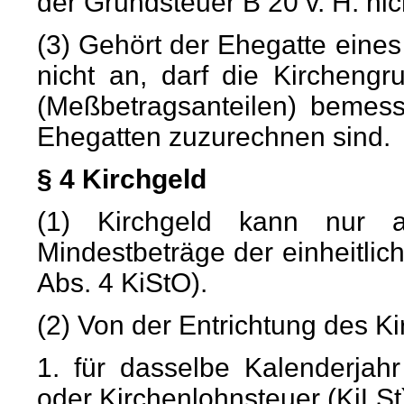
der Grundsteuer B 20 v. H. nic
(3) Gehört der Ehegatte eines 
nicht an, darf die Kircheng
(Meßbetragsanteilen) bemess
Ehegatten zuzurechnen sind.
§ 4 Kirchgeld
(1) Kirchgeld kann nur a
Mindestbeträge der einheitli
Abs. 4 KiStO).
(2) Von der Entrichtung des Kir
1. für dasselbe Kalenderjah
oder Kirchenlohnsteuer (KiLS